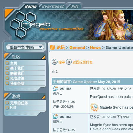
论坛
>
General
>
News
> Game Update
简体中文(中国)
社区
搜寻
返回标题列表
主页
关于我们
页 1
联络我们
私隐政策
主题的留言: Game Update: May 28, 2015
使用条款
loulina
已发表: 2015/5/29 上午12:03
管理员
游戏
EverQuest has been patch
帖子总数: 4235
无尽的任务
注册: 2006/2/8
Magelo Sync has b
Rift
loulina
已发表: 2015/5/30 下午9:41
管理员
Magelo Sync has been upd
Have a good week end ev
帖子总数: 4235