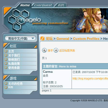
论坛
>
General
>
Custom Profiles
> He
简体中文(中国)
社区
搜寻
返回标题列表
主页
关于我们
页 1
联络我们
私隐政策
主题的留言: Here is mine
使用条款
Carma
已发表: 2007/10/28 下午10:08
会员
游戏
http://eq.magelo.com/profi
帖子总数: 2
无尽的任务
注册: 2003/10/25
Rift
pages 1
Copyright ©2026 MAGELO LTD