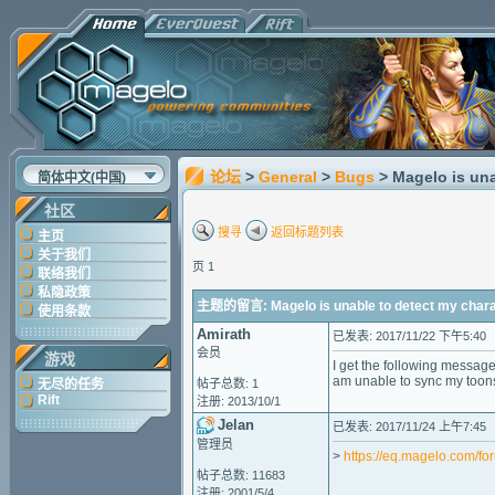
论坛
>
General
>
Bugs
> Magelo is un
简体中文(中国)
社区
搜寻
返回标题列表
主页
关于我们
页 1
联络我们
私隐政策
主题的留言: Magelo is unable to detect my chara
使用条款
Amirath
已发表: 2017/11/22 下午5:40
会员
游戏
I get the following messag
am unable to sync my toons
无尽的任务
帖子总数: 1
Rift
注册: 2013/10/1
Jelan
已发表: 2017/11/24 上午7:45
管理员
>
https://eq.magelo.com/f
帖子总数: 11683
注册: 2001/5/4