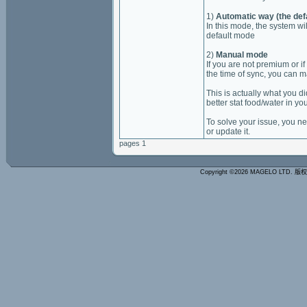
1)
Automatic way (the defa
In this mode, the system will
default mode
2)
Manual mode
If you are not premium or if
the time of sync, you can m
This is actually what you d
better stat food/water in y
To solve your issue, you ne
or update it.
pages 1
Copyright ©2026 MAGELO LTD