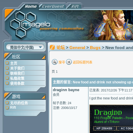
论坛
>
General
>
Bugs
> New food and
简体中文(中国)
社区
搜寻
返回标题列表
主页
关于我们
页 1
联络我们
私隐政策
主题的留言: New food and drink not showing up 
使用条款
draginn bayne
已发表: 2017/12/26 下午11:17
会员
游戏
I got the new food and drin
无尽的任务
帖子总数: 24
Rift
注册: 2006/10/17