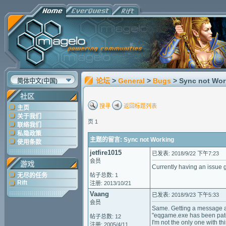
论坛
>
General
>
Bugs
> Sync not Wor
简体中文(中国)
社区
搜寻
返回标题列表
主页
关于我们
页 1
联络我们
私隐政策
主题的留言: Sync not Working
使用条款
jetfire1015
已发表: 2018/9/22 下午7:23
会员
游戏
Currently having an issue ge
无尽的任务
帖子总数: 1
Rift
注册: 2013/10/21
Vaang
已发表: 2018/9/23 下午5:33
会员
Same. Getting a message as
"eqgame.exe has been patch
帖子总数: 12
I'm not the only one with thi
注册: 2005/4/11