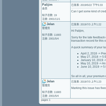
Palijim
已发表: 2019/5/22 下午5:33
会员
Can I get some kind of cred
帖子总数: 19
注册: 2001/11/1
Jelan
已发表: 2019/7/3 上午1:22
管理员
Hi Palijim,
帖子总数: 11683
Sorry for the late feedback
注册: 2001/5/4
transaction record for this
A quick summary of your la
April 2, 2018 -> Pr
May 27, 2018 -> 5 E
January 10, 2019 ->
May 10, 2019 -> An
June 10, 2019 -> 5 
So all in all, your premium
Jelan
已发表: 2019/7/3 上午1:23
管理员
Marking this issue has fixe
帖子总数: 11683
注册: 2001/5/4
pages 1