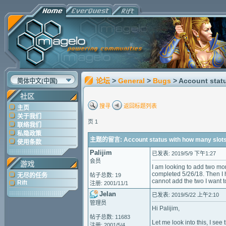
论坛
>
General
>
Bugs
> Account statu
简体中文(中国)
社区
搜寻
返回标题列表
主页
关于我们
页 1
联络我们
私隐政策
主题的留言: Account status with how many slots. 
使用条款
Palijim
已发表: 2019/5/9 下午1:27
会员
游戏
I am looking to add two mo
completed 5/26/18. Then I 
无尽的任务
帖子总数: 19
cannot add the two I want 
Rift
注册: 2001/11/1
Jelan
已发表: 2019/5/22 上午2:10
管理员
Hi Palijim,
帖子总数: 11683
Let me look into this, I se
注册: 2001/5/4