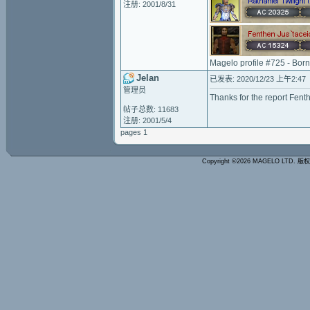
注册: 2001/8/31
Magelo profile #725 - Bor
Jelan
已发表: 2020/12/23 上午2:47
管理员
Thanks for the report Fenthen
帖子总数: 11683
注册: 2001/5/4
pages 1
Copyright ©2026 MAGELO LTD