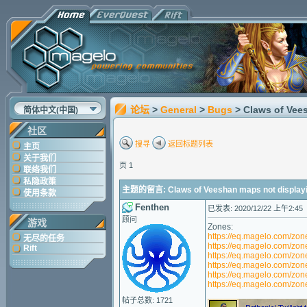
论坛
>
General
>
Bugs
> Claws of Vee
简体中文(中国)
社区
搜寻
返回标题列表
主页
关于我们
页 1
联络我们
私隐政策
主题的留言: Claws of Veeshan maps not display
使用条款
Fenthen
已发表: 2020/12/22 上午2:45
顾问
游戏
Zones:
https://eq.magelo.com/zon
无尽的任务
https://eq.magelo.com/zon
Rift
https://eq.magelo.com/zon
https://eq.magelo.com/zon
https://eq.magelo.com/zon
https://eq.magelo.com/zon
帖子总数: 1721