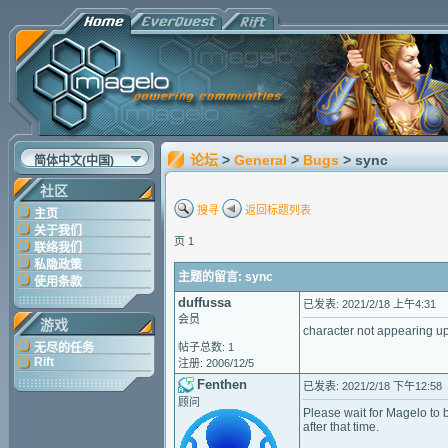
论坛
>
General
>
Bugs
> sync
简体中文(中国)
社区
搜寻
返回标题列表
主页
关于我们
页 1
联络我们
私隐政策
主题的留言: sync
使用条款
duffussa
已发表: 2021/2/18 上午4:31
会员
游戏
character not appearing up
无尽的任务
帖子总数: 1
Rift
注册: 2006/12/5
Fenthen
已发表: 2021/2/18 下午12:58
顾问
Please wait for Magelo to 
after that time.