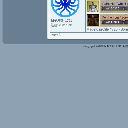
帖子总数: 1721
注册: 2001/8/31
Magelo profile #725 - Bor
pages 1
Copyright ©2026 MAGELO LTD