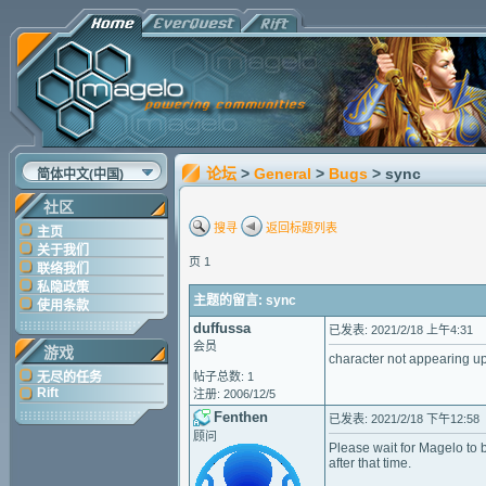
论坛
>
General
>
Bugs
> sync
简体中文(中国)
社区
搜寻
返回标题列表
主页
关于我们
页 1
联络我们
私隐政策
主题的留言: sync
使用条款
duffussa
已发表: 2021/2/18 上午4:31
会员
游戏
character not appearing up
无尽的任务
帖子总数: 1
Rift
注册: 2006/12/5
Fenthen
已发表: 2021/2/18 下午12:58
顾问
Please wait for Magelo to 
after that time.