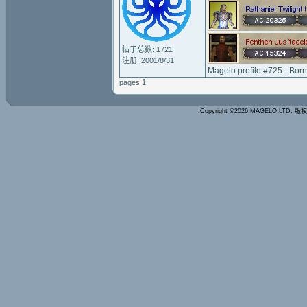
帖子总数: 1721
注册: 2001/8/31
Magelo profile #725 - Bor
pages 1
Copyright ©2026 MAGELO LTD