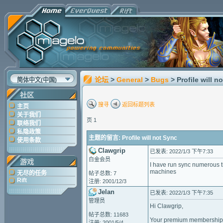
论坛
>
General
>
Bugs
> Profile will n
简体中文(中国)
社区
搜寻
返回标题列表
主页
关于我们
页 1
联络我们
私隐政策
主题的留言: Profile will not Sync
使用条款
Clawgrip
已发表: 2022/1/3 下午7:33
白金会员
游戏
I have run sync numerous t
machines
无尽的任务
帖子总数: 7
Rift
注册: 2001/12/3
Jelan
已发表: 2022/1/3 下午7:35
管理员
Hi Clawgrip,
帖子总数: 11683
Your premium membership h
注册: 2001/5/4