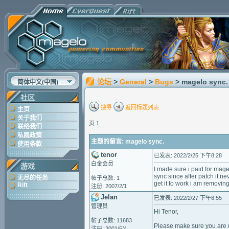
论坛
>
General
>
Bugs
> magelo sync.
简体中文(中国)
社区
搜寻
返回标题列表
主页
关于我们
页 1
联络我们
私隐政策
主题的留言: magelo sync.
使用条款
tenor
已发表: 2022/2/25 下午8:28
白金会员
游戏
I made sure i paid for mag
sync since after patch it n
无尽的任务
帖子总数: 1
get it to work i am removin
Rift
注册: 2007/2/1
Jelan
已发表: 2022/2/27 下午8:55
管理员
Hi Tenor,
帖子总数: 11683
Please make sure you are us
注册: 2001/5/4