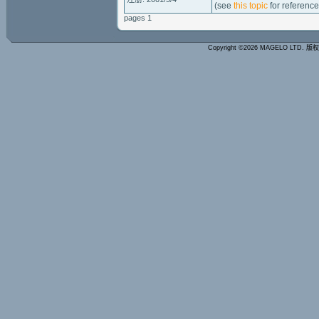
(see
this topic
for reference
pages 1
Copyright ©2026 MAGELO LTD