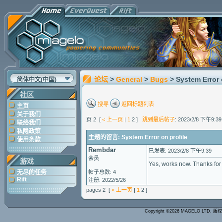
论坛
>
General
>
Bugs
> System Error 
简体中文(中国)
社区
搜寻
返回标题列表
主页
关于我们
页 2 [
< 上一页
|
1
2 ]
跳到最后帖子
: 2023/2/8 下午9:3
联络我们
私隐政策
主题的留言: System Error on profile
使用条款
Rembdar
已发表: 2023/2/8 下午9:39
会员
游戏
Yes, works now. Thanks for
无尽的任务
帖子总数: 4
Rift
注册: 2022/5/26
pages 2 [
< 上一页
|
1
2 ]
Copyright ©2026 MAGELO LTD