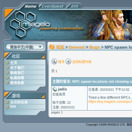
论坛
>
General
>
Bugs
> NPC spawn l
简体中文(中国)
社区
搜寻
返回标题列表
主页
关于我们
页 1
联络我们
私隐政策
主题的留言: NPC spawn locations not showing 
使用条款
jedis
已发表: 2023/3/21 下午12:02
白金会员
游戏
Tried a few different NPCs..
https://eq.magelo.com/np
无尽的任务
帖子总数: 22
Rift
注册: 2002/2/21
pages 1
Copyright ©2026 MAGELO LTD