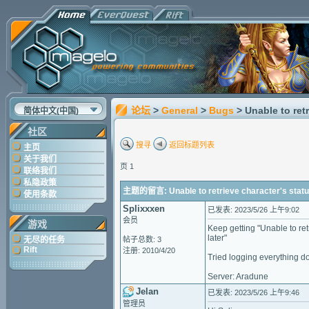
论坛
>
General
>
Bugs
> Unable to ret
简体中文(中国)
社区
搜寻
返回标题列表
主页
关于我们
页 1
联络我们
私隐政策
主题的留言: Unable to retrieve character's statu
使用条款
Splixxxen
已发表: 2023/5/26 上午9:02
会员
游戏
Keep getting "Unable to ret
later"
无尽的任务
帖子总数: 3
Rift
注册: 2010/4/20
Tried logging everything do
Server: Aradune
Jelan
已发表: 2023/5/26 上午9:46
管理员