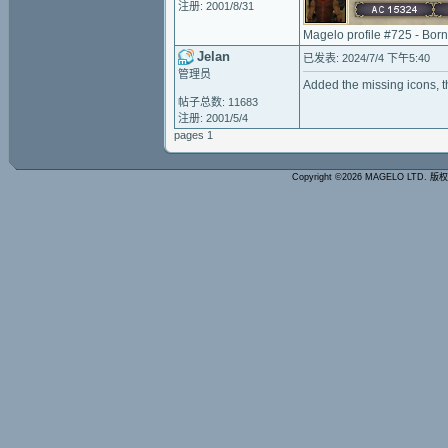
注册: 2001/8/31
Magelo profile #725 - Bor
Jelan
已发表: 2024/7/4 下午5:40
管理员
Added the missing icons, t
帖子总数: 11683
注册: 2001/5/4
pages 1
Copyright ©2026 MAGELO LTD