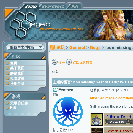
论坛
>
General
>
Bugs
> Icon missing
简体中文(中国)
社区
搜寻
返回标题列表
主页
关于我们
页 1
联络我们
私隐政策
主题的留言: Icon missing: Year of Darkpaw Ban
使用条款
Fenthen
已发表: 2024/6/3 下午6:33
顾问
游戏
https://eq.magelo.com/ite
无尽的任务
Still missing the icon for t
Rift
帖子总数: 1721