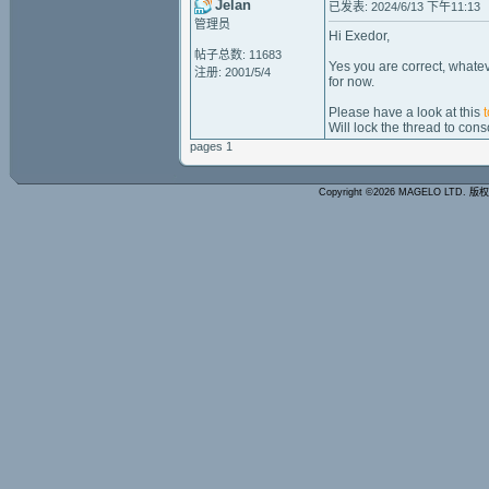
Jelan
已发表: 2024/6/13 下午11:13
管理员
Hi Exedor,
帖子总数: 11683
Yes you are correct, whatev
注册: 2001/5/4
for now.
Please have a look at this
Will lock the thread to cons
pages 1
Copyright ©2026 MAGELO LTD