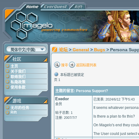
论坛
>
General
>
Bugs
> Persona Sup
简体中文(中国)
社区
搜寻
返回标题列表
主页
关于我们
本标题已被锁定
联络我们
页 1
私隐政策
使用条款
主题的留言: Persona Support?
Exedor
已发表: 2024/6/12 下午5:43
游戏
会员
It seems whatever persona y
无尽的任务
Rift
帖子总数: 1
Is there a plan to fix this?
注册: 2007/7/7
On Magelo's end they could
The User could just select 