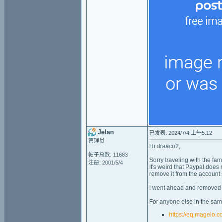
Jelan
已发表: 2024/7/4 上午5:12
管理员
Hi draaco2,
帖子总数: 11683
Sorry traveling with the fam
注册: 2001/5/4
It's weird that Paypal doe
remove it from the account se
I went ahead and removed i
For anyone else in the sam
https://eq.magelo