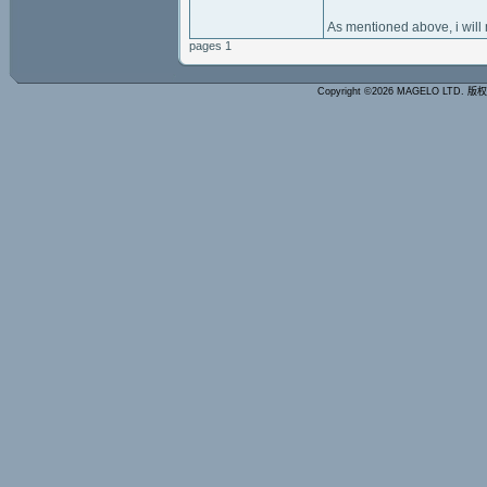
As mentioned above, i will 
pages 1
Copyright ©2026 MAGELO LTD