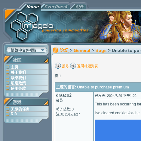
论坛
>
General
>
Bugs
> Unable to pu
简体中文(中国)
社区
搜寻
返回标题列表
主页
关于我们
页 1
联络我们
私隐政策
主题的留言: Unable to purchase premium
使用条款
draaco2
已发表: 2024/6/29 下午1:22
会员
游戏
This has been occurring for
无尽的任务
帖子总数: 3
I've cleared cookies/cache 
Rift
注册: 2017/1/27