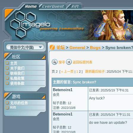
论坛
>
General
>
Bugs
> Sync broken
简体中文(中国)
社区
搜寻
返回标题列表
主页
关于我们
页 2 [
< 上一页
|
1
2 ]
跳到最后帖子
: 2025/5/24 下午11:
联络我们
私隐政策
主题的留言: Sync broken?
使用条款
Betenoire1
已发表: 2025/5/19 下午6:31
会员
游戏
Any luck?
无尽的任务
帖子总数: 12
Rift
注册: 2022/10/8
Betenoire1
已发表: 2025/5/24 下午11:31
会员
do we have an update?
帖子总数: 12
注册: 2022/10/8