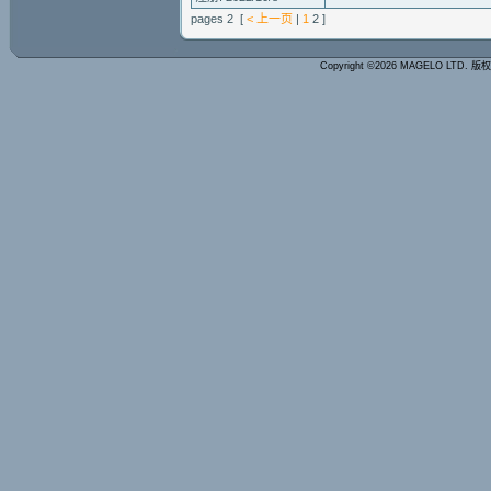
pages 2 [
< 上一页
|
1
2 ]
Copyright ©2026 MAGELO LTD