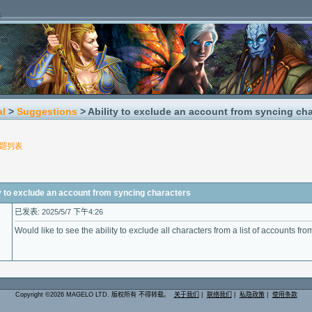
al
>
Suggestions
> Ability to exclude an account from syncing ch
题列表
o exclude an account from syncing characters
已发表: 2025/5/7 下午4:26
Would like to see the ability to exclude all characters from a list of accounts fr
Copyright ©2026 MAGELO LTD. 版权所有 不得转载。
关于我们
|
联络我们
|
私隐政策
|
使用条款