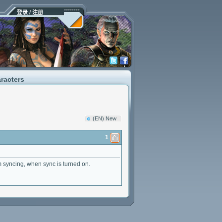
登录 / 注册
aracters
(EN) New
1
om syncing, when sync is turned on.