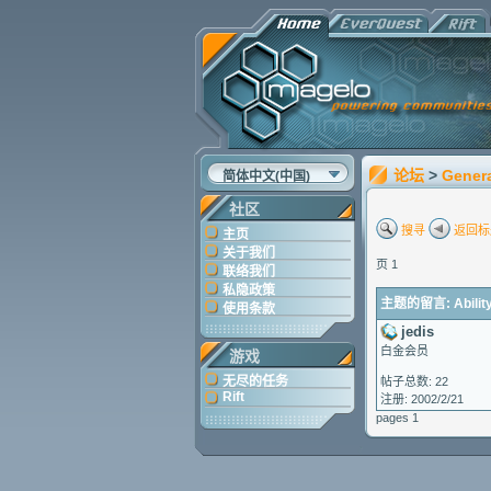
论坛
>
Gener
简体中文(中国)
社区
搜寻
返回标
主页
关于我们
页 1
联络我们
私隐政策
主题的留言: Ability t
使用条款
jedis
白金会员
游戏
无尽的任务
帖子总数: 22
Rift
注册: 2002/2/21
pages 1