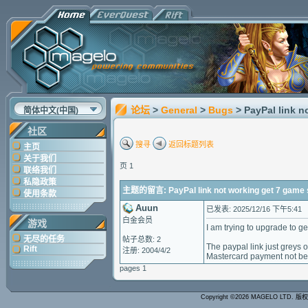
论坛
>
General
>
Bugs
> PayPal link n
简体中文(中国)
社区
搜寻
返回标题列表
主页
关于我们
页 1
联络我们
私隐政策
主题的留言: PayPal link not working get 7 game 
使用条款
Auun
已发表: 2025/12/16 下午5:41
白金会员
游戏
I am trying to upgrade to 
无尽的任务
帖子总数: 2
The paypal link just greys o
Rift
注册: 2004/4/2
Mastercard payment not be
pages 1
Copyright ©2026 MAGELO LTD