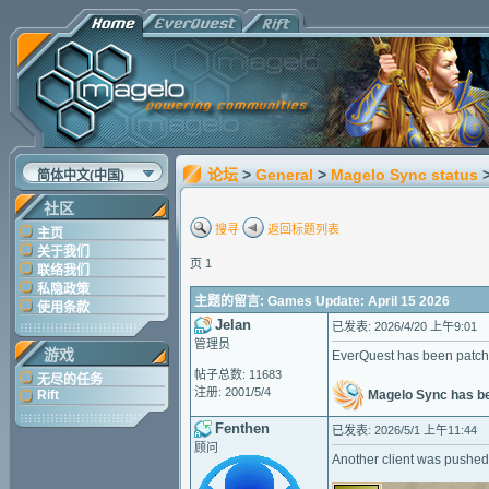
论坛
>
General
>
Magelo Sync status
简体中文(中国)
社区
搜寻
返回标题列表
主页
关于我们
页 1
联络我们
私隐政策
主题的留言: Games Update: April 15 2026
使用条款
Jelan
已发表: 2026/4/20 上午9:01
管理员
游戏
EverQuest has been patche
帖子总数: 11683
无尽的任务
注册: 2001/5/4
Magelo Sync has b
Rift
Fenthen
已发表: 2026/5/1 上午11:44
顾问
Another client was pushed 