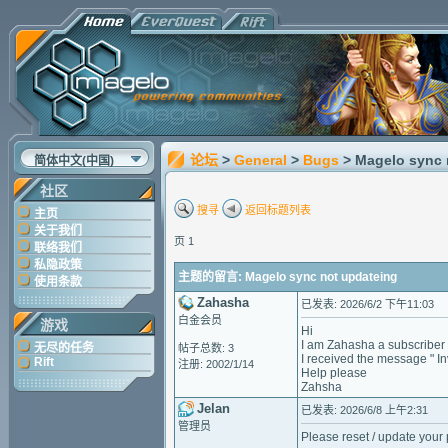
论坛
>
General
>
Bugs
> Magelo sync 
简体中文(中国)
社区
搜寻
返回标题列表
主页
关于我们
页 1
联络我们
私隐政策
主题的留言: Magelo sync not updateing
使用条款
Zahasha
已发表: 2026/6/2 下午11:03
白金会员
游戏
Hi
I am Zahasha a subscriber
无尽的任务
帖子总数: 3
I received the message " In
Rift
注册: 2002/1/14
Help please
Zahsha
Jelan
已发表: 2026/6/8 上午2:31
管理员
Please reset / update your p