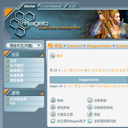
论坛
>
General
>
Suggestions
>
Compl
简体中文(中国)
社区
搜寻
主页
关于我们
页 16 [
< 上一页
|
1
2
3
4
5
6
7
8
9
10
11
12
13
14
15
|
联络我们
私隐政策
Suggestions
使用条款
pages 16 [
< 上一页
|
1
2
3
4
5
6
7
8
9
10
11
12
13
14
1
游戏
无尽的任务
新帖
没有新帖
Rift
新的热帖
没有新的热帖
已锁定主题
张贴
这主题的Magelo帖子
这标题的顾问帖