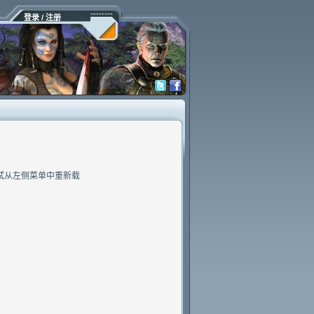
登录 / 注册
尝试从左侧菜单中重新载