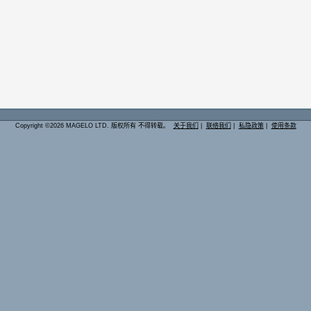
Copyright ©2026 MAGELO LTD. 版权所有 不得转载。
关于我们
|
联络我们
|
私隐政策
|
使用条款