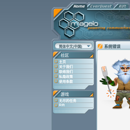
系统错误
简体中文(中国)
社区
主页
关于我们
联络我们
私隐政策
使用条款
游戏
无尽的任务
Rift