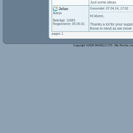
Just some ideas
Jelan
Gesendet: 07.04.14, 17:02
Admin
Hi klonn,
Beiträge: 11683
Registrieren: 05.05.01
Thanks a lot for your supp
those in mind as we move 
pages 1
Copyright ©2026 MAGELO LTD. Alle Rechte vo