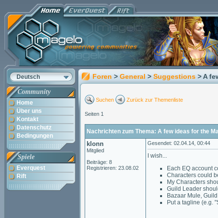
Foren
>
General
>
Suggestions
> A fe
Deutsch
Community
Suchen
Zurück zur Themenliste
Home
Über uns
Seiten 1
Kontakt
Datenschutz
Nachrichten zum Thema: A few ideas for the Ma
Bedingungen
klonn
Gesendet: 02.04.14, 00:44
Mitglied
I wish...
Spiele
Beiträge: 8
Everquest
Registrieren: 23.08.02
Each EQ account co
Characters could b
Rift
My Characters should
Guild Leader shoul
Bazaar Mule, Guild 
Put a tagline (e.g.