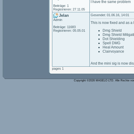
I have the same problem
Beiträge: 1
Registrieren: 27.11.05
Jelan
Gesendet: 01.06.16, 14:01
Admin
This is now fixed and as a 
Beiträge: 11683
Dmg Shield
Registrieren: 05.05.01
Dmg Shield Mitigat
Dot Shielding
Spell DMG
Heal Amount
Clairvoyance
And the mini sig is now dis
pages 1
Copyright ©2026 MAGELO LTD. Alle Rechte vo