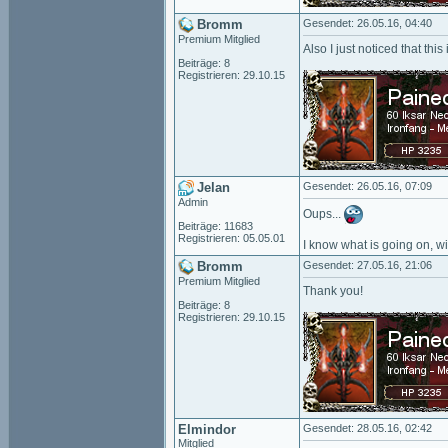
Bromm
Gesendet: 26.05.16, 04:40
Premium Mitglied
Also I just noticed that thi
Beiträge: 8
Registrieren: 29.10.15
Jelan
Gesendet: 26.05.16, 07:09
Admin
Oups...
Beiträge: 11683
Registrieren: 05.05.01
I know what is going on, wi
Bromm
Gesendet: 27.05.16, 21:06
Premium Mitglied
Thank you!
Beiträge: 8
Registrieren: 29.10.15
Elmindor
Gesendet: 28.05.16, 02:42
Mitglied