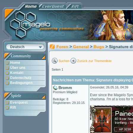
Foren
>
General
>
Bugs
> Signature d
Deutsch
Community
Suchen
Zurück zur Themenliste
Home
Über uns
Seiten 1
Kontakt
Datenschutz
Nachrichten zum Thema: Signature displaying 0
Bedingungen
Bromm
Gesendet: 26.05.16, 04:39
Premium Mitglied
Ever since the Magelo Sync
Spiele
charisma. I'm at a loss for
Beiträge: 8
Everquest
Registrieren: 29.10.15
Rift