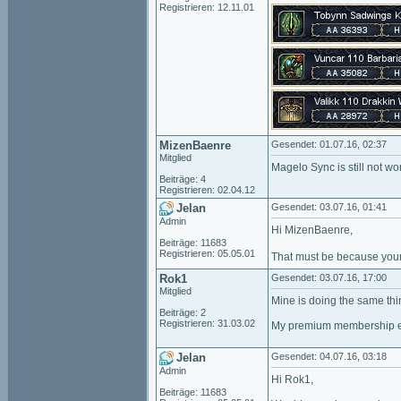
Registrieren: 12.11.01
MizenBaenre
Gesendet: 01.07.16, 02:37
Mitglied
Magelo Sync is still not wor
Beiträge: 4
Registrieren: 02.04.12
Jelan
Gesendet: 03.07.16, 01:41
Admin
Hi MizenBaenre,
Beiträge: 11683
Registrieren: 05.05.01
That must be because yo
Rok1
Gesendet: 03.07.16, 17:00
Mitglied
Mine is doing the same thi
Beiträge: 2
Registrieren: 31.03.02
My premium membership ex
Jelan
Gesendet: 04.07.16, 03:18
Admin
Hi Rok1,
Beiträge: 11683