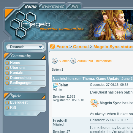
Foren
>
General
>
Magelo Sync statu
Deutsch
Community
Suchen
Zurück zur Themenliste
Home
Über uns
Seiten 1
Kontakt
Datenschutz
Nachrichten zum Thema: Game Update: June 2
Bedingungen
Jelan
Gesendet: 27.06.16, 09:38
Admin
EverQuest has been patch
Spiele
Beiträge: 11683
Registrieren: 05.05.01
Everquest
Magelo Sync has b
Rift
As always when it takes so
Fredorff
Gesendet: 27.06.16, 11:27
Mitglied
I think there may be an err
Beiträge: 27
complete, they're unable t