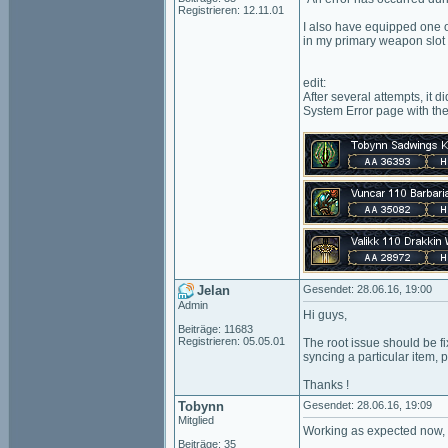
Registrieren: 12.11.01
I also have equipped one 
in my primary weapon slot 
edit:
After several attempts, it 
System Error page with the 
Jelan
Gesendet: 28.06.16, 19:00
Admin
Hi guys,
Beiträge: 11683
Registrieren: 05.05.01
The root issue should be f
syncing a particular item, 
Thanks !
Tobynn
Gesendet: 28.06.16, 19:09
Mitglied
Working as expected now, 
Beiträge: 35