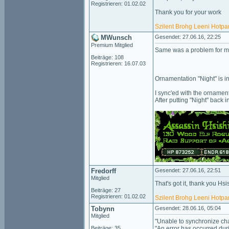
Registrieren: 01.02.02
Thank you for your work
Szilent
Brohg
Leeni
Hotpa
MWunsch
Gesendet: 27.06.16, 22:25
Premium Mitglied
Same was a problem for my
Beiträge: 108
Registrieren: 16.07.03
Ornamentation "Night" is i
I sync'ed with the ornamen
After putting "Night" back in
Fredorff
Gesendet: 27.06.16, 22:51
Mitglied
That's got it, thank you Hsi
Beiträge: 27
Registrieren: 01.02.02
Szilent
Brohg
Leeni
Hotpa
Tobynn
Gesendet: 28.06.16, 05:04
Mitglied
"Unable to synchronize cha
Beiträge: 35
"An error has occurred duri