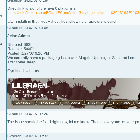
Gesendet: 28.02.07, 07:38
Direct link to a dl of the java 6 platform is
https://sdlc5b.sun.com/ECom/EComActionServlet;jsessionid=82043165F2
03
after installing that I get MU up, I just show no characters to synch.
Gesendet: 28.02.07, 08:09
Jelan Admin
04
Nbr post: 6039
Register: 5/4/01
Posted: 2/27/07 9:20 PM
We currently have a packaging issue with Magelo Update, it's 2am and i need so
after some sleep
Cya in a few hours.
Gesendet: 28.02.07, 12:26
The issue should be fixed right now, let me know. Thanks everyone for your pati
01
Gesendet: 28.02.07, 12:32