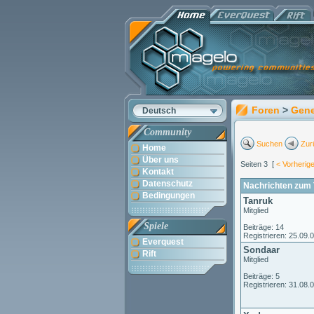
Foren
>
Gene
Deutsch
Community
Suchen
Zur
Home
Über uns
Seiten 3 [
< Vorherig
Kontakt
Datenschutz
Nachrichten zum 
Bedingungen
Tanruk
Mitglied
Spiele
Beiträge: 14
Registrieren: 25.09.
Everquest
Sondaar
Rift
Mitglied
Beiträge: 5
Registrieren: 31.08.