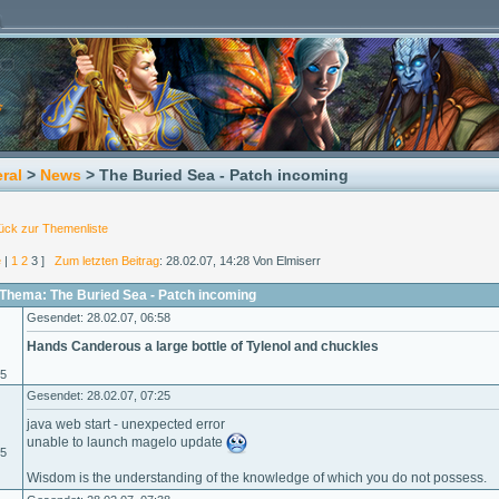
ral
>
News
> The Buried Sea - Patch incoming
ück zur Themenliste
e
|
1
2
3 ]
Zum letzten Beitrag
: 28.02.07, 14:28 Von Elmiserr
Thema: The Buried Sea - Patch incoming
Gesendet: 28.02.07, 06:58
Hands Canderous a large bottle of Tylenol and chuckles
05
Gesendet: 28.02.07, 07:25
java web start - unexpected error
unable to launch magelo update
05
Wisdom is the understanding of the knowledge of which you do not possess.