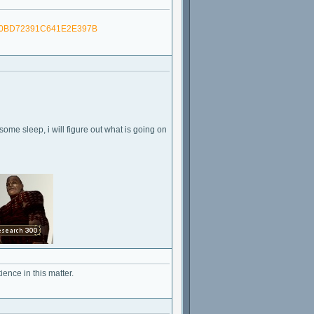
1030BD72391C641E2E397B
me sleep, i will figure out what is going on
ence in this matter.