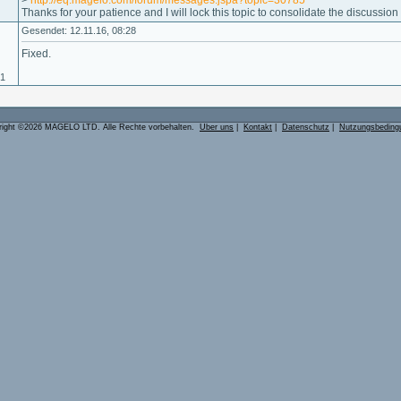
>
http://eq.magelo.com/forum/messages.jspa?topic=30785
Thanks for your patience and I will lock this topic to consolidate the discussion
Gesendet: 12.11.16, 08:28
Fixed.
01
right ©2026 MAGELO LTD. Alle Rechte vorbehalten.
Über uns
|
Kontakt
|
Datenschutz
|
Nutzungsbeding