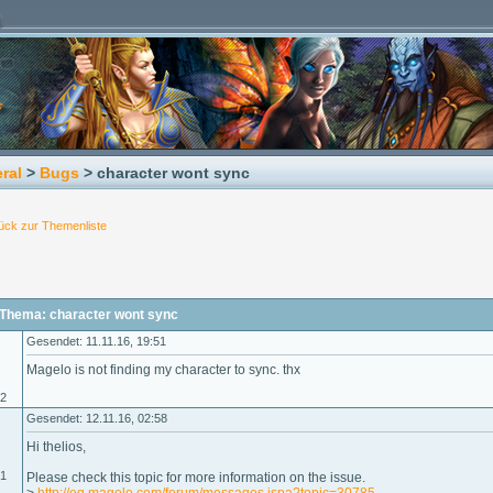
ral
>
Bugs
> character wont sync
ück zur Themenliste
Thema: character wont sync
Gesendet: 11.11.16, 19:51
Magelo is not finding my character to sync. thx
12
Gesendet: 12.11.16, 02:58
Hi thelios,
01
Please check this topic for more information on the issue.