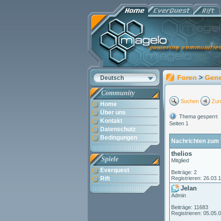
Foren
>
Gene
Deutsch
Community
Suchen
Zur
Home
Über uns
Thema gesperrt
Kontakt
Seiten 1
Datenschutz
Bedingungen
Nachrichten zum 
thelios
Spiele
Mitglied
Everquest
Beiträge: 2
Rift
Registrieren: 26.03.
Jelan
Admin
Beiträge: 11683
Registrieren: 05.05.