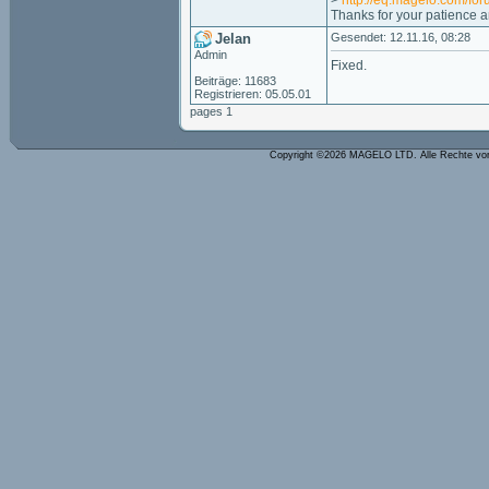
>
http://eq.magelo.com/f
Thanks for your patience an
Jelan
Gesendet: 12.11.16, 08:28
Admin
Fixed.
Beiträge: 11683
Registrieren: 05.05.01
pages 1
Copyright ©2026 MAGELO LTD. Alle Rechte vo