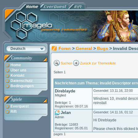
Foren
>
General
>
Bugs
> Invalid Desc
Deutsch
Community
Suchen
Zurück zur Themenliste
Home
Über uns
Seiten 1
Kontakt
Datenschutz
Nachrichten zum Thema: Invalid Descriptor err
Bedingungen
Direblayde
Gesendet: 13.11.16, 22:00
Mitglied
Windows 10, invalid descrip
Spiele
Beiträge: 1
reinstall
Everquest
Registrieren: 09.07.16
Rift
Jelan
Gesendet: 14.11.16, 01:12
Admin
Hi Direblayde
Beiträge: 11683
Registrieren: 05.05.01
Please check this sticked t
pages 1