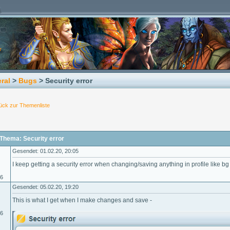
ral
>
Bugs
> Security error
ück zur Themenliste
Thema: Security error
Gesendet: 01.02.20, 20:05
I keep getting a security error when changing/saving anything in profile like bg 
06
Gesendet: 05.02.20, 19:20
This is what I get when I make changes and save -
06