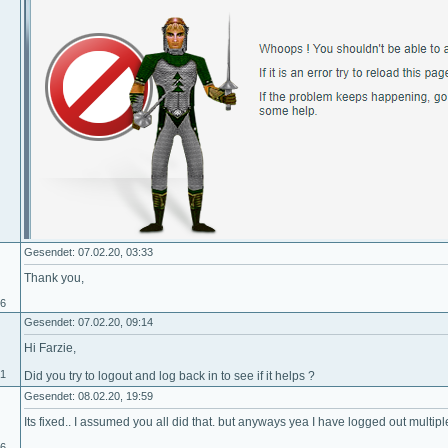
Gesendet: 07.02.20, 03:33
Thank you,
06
Gesendet: 07.02.20, 09:14
Hi Farzie,
01
Did you try to logout and log back in to see if it helps ?
Gesendet: 08.02.20, 19:59
Its fixed.. I assumed you all did that. but anyways yea I have logged out multipl
06