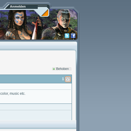
Anmelden
Behoben
1
color, music etc.