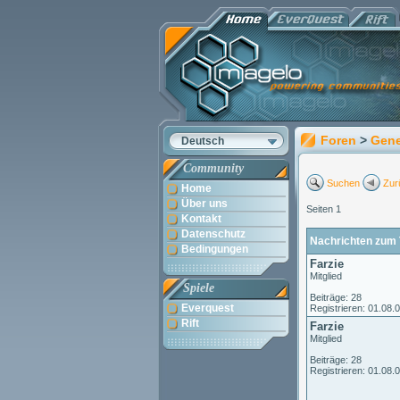
Foren
>
Gene
Deutsch
Community
Suchen
Zur
Home
Über uns
Seiten 1
Kontakt
Datenschutz
Nachrichten zum 
Bedingungen
Farzie
Mitglied
Spiele
Beiträge: 28
Everquest
Registrieren: 01.08.
Rift
Farzie
Mitglied
Beiträge: 28
Registrieren: 01.08.