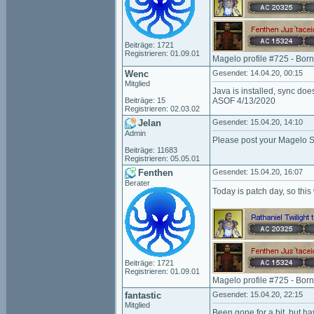
Beiträge: 1721
Registrieren: 01.09.01
Magelo profile #725 - Bor
Wenc
Gesendet: 14.04.20, 00:15
Mitglied
Java is installed, sync do
Beiträge: 15
ASOF 4/13/2020
Registrieren: 02.03.02
Jelan
Gesendet: 15.04.20, 14:10
Admin
Please post your Magelo S
Beiträge: 11683
Registrieren: 05.05.01
Fenthen
Gesendet: 15.04.20, 16:07
Berater
Today is patch day, so this 
Beiträge: 1721
Registrieren: 01.09.01
Magelo profile #725 - Bor
fantastic
Gesendet: 15.04.20, 22:15
Mitglied
Been gone for a bit, but h