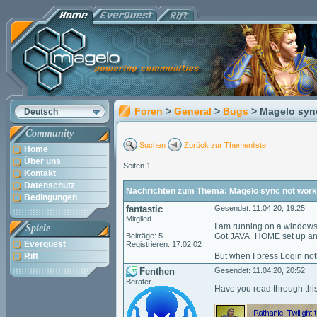
Foren
>
General
>
Bugs
> Magelo syn
Deutsch
Community
Suchen
Zurück zur Themenliste
Home
Über uns
Seiten 1
Kontakt
Datenschutz
Nachrichten zum Thema: Magelo sync not work
Bedingungen
fantastic
Gesendet: 11.04.20, 19:25
Mitglied
I am running on a window
Spiele
Beiträge: 5
Got JAVA_HOME set up an
Everquest
Registrieren: 17.02.02
Rift
But when I press Login not
Fenthen
Gesendet: 11.04.20, 20:52
Berater
Have you read through thi