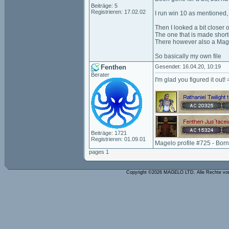
Beiträge: 5
Registrieren: 17.02.02
I run win 10 as mentioned,
Then I looked a bit closer
The one that is made short
There however also a Magel
So basically my own file
Fenthen
Gesendet: 16.04.20, 10:19
Berater
I'm glad you figured it out! 
Beiträge: 1721
Registrieren: 01.09.01
Magelo profile #725 - Bor
pages 1
Copyright ©2026 MAGELO LTD. Alle Rechte vo