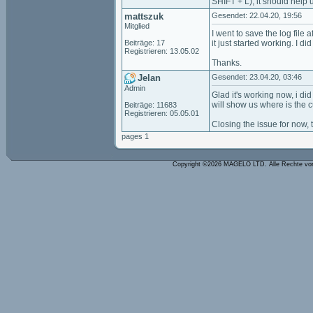
SHIFT + L), it should help 
mattszuk
Gesendet: 22.04.20, 19:56
Mitglied
I went to save the log file
Beiträge: 17
it just started working. I d
Registrieren: 13.05.02
Thanks.
Jelan
Gesendet: 23.04.20, 03:46
Admin
Glad it's working now, i di
will show us where is the cu
Beiträge: 11683
Registrieren: 05.05.01
Closing the issue for now, 
pages 1
Copyright ©2026 MAGELO LTD. Alle Rechte vo