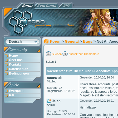
Foren
>
General
>
Bugs
> Not All Acc
Deutsch
Community
Suchen
Zurück zur Themenliste
Home
Über uns
Seiten 1
Kontakt
Datenschutz
Nachrichten zum Thema: Not All Accounts Appe
Bedingungen
mattszuk
Gesendet: 20.04.20, 16:54
Mitglied
I have three accounts, pos
Spiele
Beiträge: 17
accounts that are visible, th
Everquest
Registrieren: 13.05.02
results, so it appears to 
Rift
Magelo. Next step recomm
Jelan
Gesendet: 22.04.20, 10:21
Admin
Hi mattszuk,
Beiträge: 11683
Registrieren: 05.05.01
Can you please log the ac