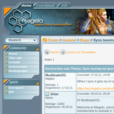
Foren
>
General
>
Bugs
> Sync leavin
Deutsch
Community
Suchen
Zurück zur Themenliste
Home
Über uns
Seiten 1
Kontakt
Datenschutz
Nachrichten zum Thema: Sync leaving out gear
Bedingungen
MudbladeOG
Gesendet: 27.02.21, 19:08
Mitglied
When I sync it gets my lvl
Spiele
Beiträge: 1
Everquest
Registrieren: 17.02.21
https://eq.magelo.com/pro
Rift
Jelan
Gesendet: 05.03.21, 05:20
Admin
Hi MudbladeOG,
Beiträge: 11683
Registrieren: 05.05.01
Welcome to Magelo, syncin
membership to activate it. 