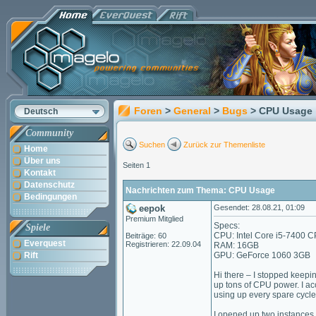
Foren
>
General
>
Bugs
> CPU Usage
Deutsch
Community
Suchen
Zurück zur Themenliste
Home
Über uns
Seiten 1
Kontakt
Datenschutz
Nachrichten zum Thema: CPU Usage
Bedingungen
eepok
Gesendet: 28.08.21, 01:09
Premium Mitglied
Specs:
Spiele
CPU: Intel Core i5-7400
Beiträge: 60
Everquest
Registrieren: 22.09.04
RAM: 16GB
Rift
GPU: GeForce 1060 3GB
Hi there – I stopped keep
up tons of CPU power. I acc
using up every spare cycle
I opened up two instances o