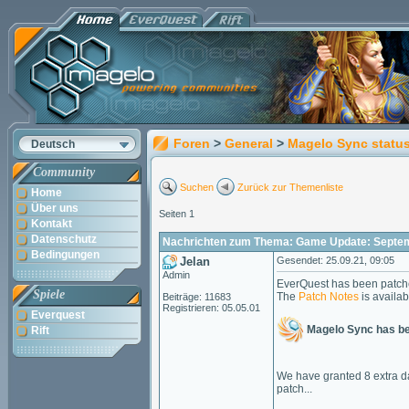
Foren
>
General
>
Magelo Sync statu
Deutsch
Community
Suchen
Zurück zur Themenliste
Home
Über uns
Seiten 1
Kontakt
Datenschutz
Nachrichten zum Thema: Game Update: Septem
Bedingungen
Jelan
Gesendet: 25.09.21, 09:05
Admin
EverQuest has been patch
Spiele
The
Patch Notes
is availab
Beiträge: 11683
Registrieren: 05.05.01
Everquest
Magelo Sync has b
Rift
We have granted 8 extra d
patch...