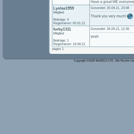
Have a great WE everyone
Lyolas1959
Gesendet: 25.09.21, 23:08
Mitglied
Thank you very much!
Beiträge: 4
Registrieren: 05.01.21
furby1311
Gesendet: 26.09.21, 12:36
Mitglied
yeah
Beiträge: 1
Registrieren: 19.09.21
pages 1
Copyright ©2026 MAGELO LTD. Alle Rechte vo