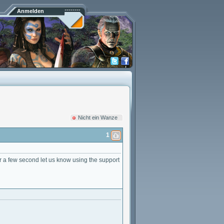
Anmelden
Nicht ein Wanze
1
er a few second let us know using the support