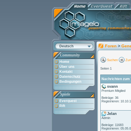
Foren
>
Gene
Deutsch
Community
Suchen
Zur
Home
Über uns
Seiten 1
Kontakt
Datenschutz
Nachrichten zum 
Bedingungen
svann
Premium Mitglied
Spiele
Beiträge: 36
Everquest
Registrieren: 10.10.
Rift
Jelan
Admin
Beiträge: 11683
Registrieren: 05.05.