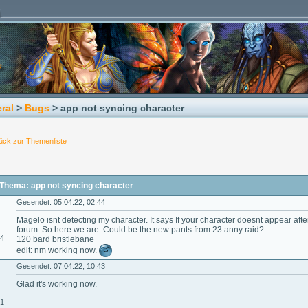
ral
>
Bugs
> app not syncing character
ück zur Themenliste
Thema: app not syncing character
Gesendet: 05.04.22, 02:44
Magelo isnt detecting my character. It says If your character doesnt appear aft
forum. So here we are. Could be the new pants from 23 anny raid?
14
120 bard bristlebane
edit: nm working now.
Gesendet: 07.04.22, 10:43
Glad it's working now.
01