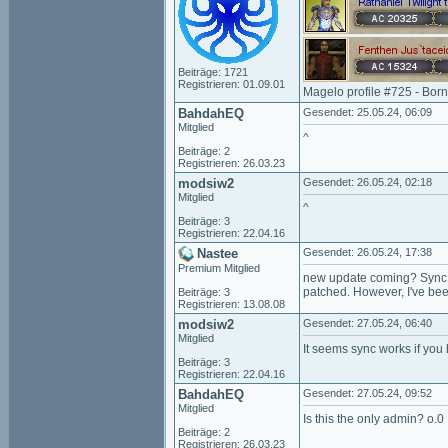
Beiträge: 1721
Registrieren: 01.09.01
Magelo profile #725 - Bor
BahdahEQ
Gesendet: 25.05.24, 06:09
Mitglied
^
Beiträge: 2
Registrieren: 26.03.23
modsiw2
Gesendet: 26.05.24, 02:18
Mitglied
^
Beiträge: 3
Registrieren: 22.04.16
Nastee
Gesendet: 26.05.24, 17:38
Premium Mitglied
new update coming? Sync s
patched. However, I've be
Beiträge: 3
Registrieren: 13.08.08
modsiw2
Gesendet: 27.05.24, 06:40
Mitglied
It seems sync works if you 
Beiträge: 3
Registrieren: 22.04.16
BahdahEQ
Gesendet: 27.05.24, 09:52
Mitglied
Is this the only admin? o.0
Beiträge: 2
Registrieren: 26.03.23