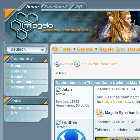
Foren
>
General
>
Magelo Sync statu
Deutsch
Community
Suchen
Zurück zur Themenliste
Home
Über uns
Seiten 1
Kontakt
Datenschutz
Nachrichten zum Thema: Game Updates: May 1
Bedingungen
Jelan
Gesendet: 17.05.24, 13:34
Admin
EverQuest has been patch
Spiele
The
Patch Notes
is availab
Beiträge: 11683
Registrieren: 05.05.01
Everquest
Magelo Sync has b
Rift
Fenthen
Gesendet: 24.05.24, 20:42
Berater
This needs updated again!