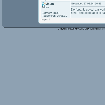
Jelan
Gesendet: 27.05.24, 10:46
Admin
Don't panic guys, i am work
now. I should be able to p
Beiträge: 11683
Registrieren: 05.05.01
pages 1
Copyright ©2026 MAGELO LTD. Alle Rechte vo