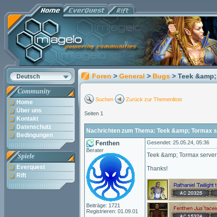
Foren
>
General
>
Bugs
> Teek &amp;
Deutsch
Community
Suchen
Zurück zur Themenliste
Home
Über uns
Seiten 1
Kontakt
Datenschutz
Nachrichten zum Thema: Teek &amp; Tormax s
Bedingungen
Fenthen
Gesendet: 25.05.24, 05:36
Berater
Teek &amp; Tormax servers
Spiele
Everquest
Thanks!
Rift
Beiträge: 1721
Registrieren: 01.09.01