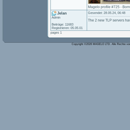
Magelo profile #725 - Bor
Jelan
Gesendet: 28.05.24, 06:48
Admin
The 2 new TLP servers ha
Beiträge: 11683
Registrieren: 05.05.01
pages 1
Copyright ©2026 MAGELO LTD. Alle Rechte vo