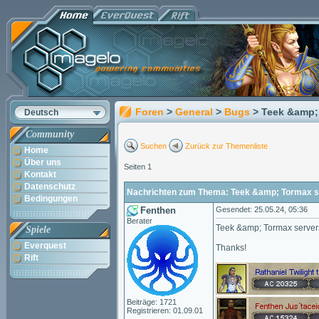
Foren
>
General
>
Bugs
> Teek &amp;
Deutsch
Community
Suchen
Zurück zur Themenliste
Home
Über uns
Seiten 1
Kontakt
Datenschutz
Nachrichten zum Thema: Teek &amp; Tormax s
Bedingungen
Fenthen
Gesendet: 25.05.24, 05:36
Berater
Teek &amp; Tormax servers
Spiele
Everquest
Thanks!
Rift
Beiträge: 1721
Registrieren: 01.09.01