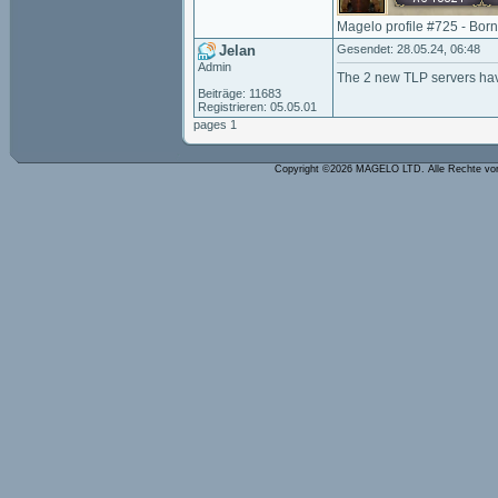
Magelo profile #725 - Bor
Jelan
Gesendet: 28.05.24, 06:48
Admin
The 2 new TLP servers ha
Beiträge: 11683
Registrieren: 05.05.01
pages 1
Copyright ©2026 MAGELO LTD. Alle Rechte vo