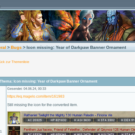
ral
>
Bugs
> Icon missing: Year of Darkpaw Banner Ornament
ück zur Themenliste
Thema: Icon missing: Year of Darkpaw Banner Ornament
Gesendet: 04.06.24, 00:33
https://eq.magelo.com/item/161983
Still missing the icon for the converted item.
01