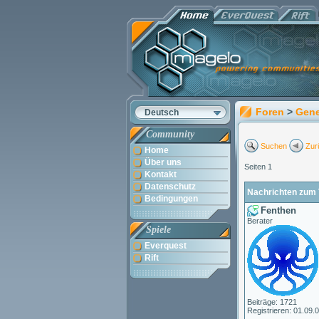
Foren
>
Gene
Deutsch
Community
Suchen
Zur
Home
Über uns
Seiten 1
Kontakt
Datenschutz
Nachrichten zum 
Bedingungen
Fenthen
Berater
Spiele
Everquest
Rift
Beiträge: 1721
Registrieren: 01.09.