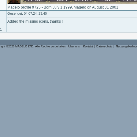
Magelo profile #725 - Born July 1 1999, Magelo on August 31 2001
Gesendet: 04.07.24, 23:40
Added the missing icons, thanks !
01
right ©2026 MAGELO LTD. Alle Rechte vorbehalten.
Über uns
|
Kontakt
|
Datenschutz
|
Nutzungsbeding