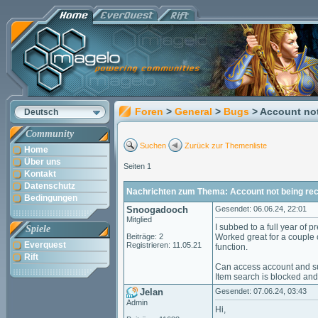
Foren
>
General
>
Bugs
> Account no
Deutsch
Community
Suchen
Zurück zur Themenliste
Home
Über uns
Seiten 1
Kontakt
Datenschutz
Nachrichten zum Thema: Account not being re
Bedingungen
Snoogadooch
Gesendet: 06.06.24, 22:01
Mitglied
I subbed to a full year of
Spiele
Beiträge: 2
Worked great for a couple 
Everquest
Registrieren: 11.05.21
function.
Rift
Can access account and su
Item search is blocked an
Jelan
Gesendet: 07.06.24, 03:43
Admin
Hi,