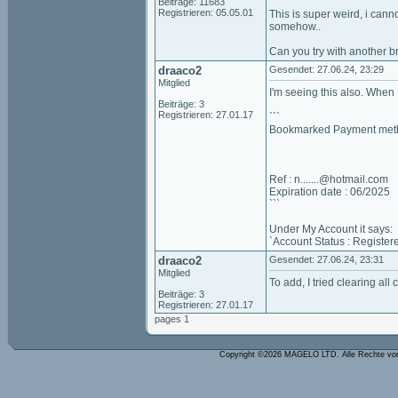
Beiträge: 11683
Registrieren: 05.05.01
This is super weird, i cann
somehow..
Can you try with another b
draaco2
Gesendet: 27.06.24, 23:29
Mitglied
I'm seeing this also. When 
Beiträge: 3
Registrieren: 27.01.17
```
Bookmarked Payment meth
Ref : n.......@hotmail.com
Expiration date : 06/2025
```
Under My Account it says:
`Account Status : Register
draaco2
Gesendet: 27.06.24, 23:31
Mitglied
To add, I tried clearing al
Beiträge: 3
Registrieren: 27.01.17
pages 1
Copyright ©2026 MAGELO LTD. Alle Rechte vo