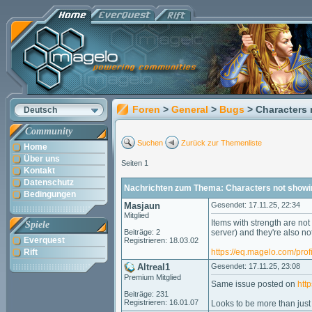
Foren
>
General
>
Bugs
> Characters 
Deutsch
Community
Suchen
Zurück zur Themenliste
Home
Über uns
Seiten 1
Kontakt
Datenschutz
Nachrichten zum Thema: Characters not showin
Bedingungen
Masjaun
Gesendet: 17.11.25, 22:34
Mitglied
Items with strength are no
Spiele
Beiträge: 2
server) and they're also no
Everquest
Registrieren: 18.03.02
Rift
https://eq.magelo.com/pro
Altreal1
Gesendet: 17.11.25, 23:08
Premium Mitglied
Same issue posted on
htt
Beiträge: 231
Registrieren: 16.01.07
Looks to be more than just 