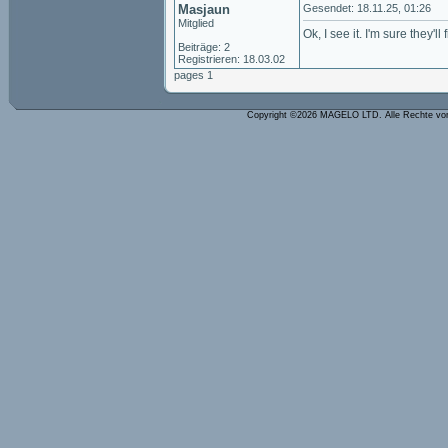
Masjaun
Gesendet: 18.11.25, 01:26
Mitglied
Ok, I see it. I'm sure they'll fi
Beiträge: 2
Registrieren: 18.03.02
pages 1
Copyright ©2026 MAGELO LTD. Alle Rechte vo