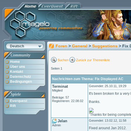
Foren
>
General
>
Suggestions
> Fix
Deutsch
Community
Suchen
Zurück zur Themenliste
Home
Über uns
Seiten 1
Kontakt
Datenschutz
Nachrichten zum Thema: Fix Displayed AC
Bedingungen
Terminat
Gesendet: 25.10.11, 19:29
Mitglied
It's been broken for a very
Spiele
Beiträge: 57
Everquest
Registrieren: 22.08.02
thanks.
Rift
"Thanks for being complet
Jelan
Gesendet: 13.02.12, 11:58
Admin
Fixed around Jan 2012.