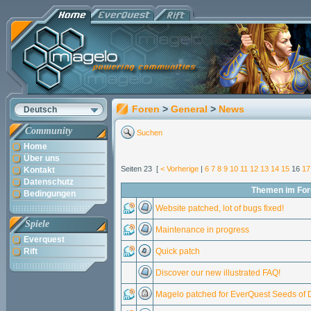
Foren
>
General
>
News
Deutsch
Community
Suchen
Home
Über uns
Seiten 23 [
< Vorherige
|
6
7
8
9
10
11
12
13
14
15
16
17
Kontakt
Datenschutz
Themen im Fo
Bedingungen
Website patched, lot of bugs fixed!
Spiele
Maintenance in progress
Everquest
Rift
Quick patch
Discover our new illustrated FAQ!
Magelo patched for EverQuest Seeds of D