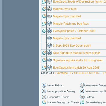
EverQuest Seeds of Destruction launch 2
Magelo Sync fixed
Magelo Sync patched
Magelo Patch and bug fixes
EverQuest patch 7-October-2008
Magelo Sync patched
3-Sept-2008 EverQuest patch
New Signature feature is here at last!
Signature update and a lot of bug fixes!
EverQuest client patch 20-Aug-2008
pages 23 [
< Vorherige
|
6
7
8
9
10
11
12
13
14
15
16
17
Neuer Beitrag
Kein neuer Beitra
Neuer populärer Beitrag
Kein neuer populä
Gesperrtes Thema
Beitrag
Magelo-Beitrag zum Thema
Beraterbeitrag 