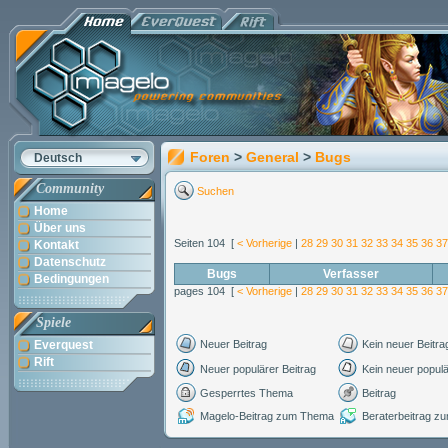
Foren
>
General
>
Bugs
Deutsch
Community
Suchen
Home
Über uns
Seiten 104 [
< Vorherige
|
28
29
30
31
32
33
34
35
36
37
Kontakt
Datenschutz
Bugs
Verfasser
Bedingungen
pages 104 [
< Vorherige
|
28
29
30
31
32
33
34
35
36
37
Spiele
Everquest
Neuer Beitrag
Kein neuer Beitra
Rift
Neuer populärer Beitrag
Kein neuer populä
Gesperrtes Thema
Beitrag
Magelo-Beitrag zum Thema
Beraterbeitrag 