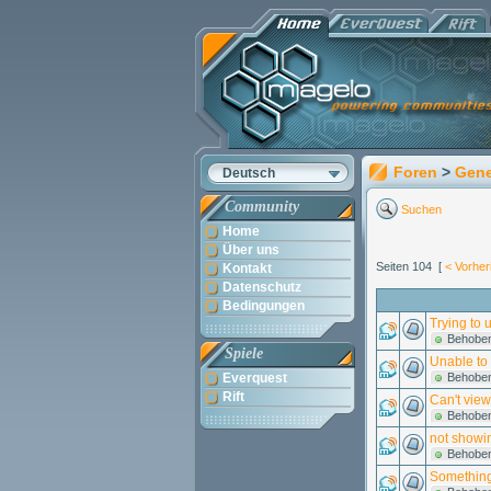
Foren
>
Gene
Deutsch
Community
Suchen
Home
Über uns
Seiten 104 [
< Vorher
Kontakt
Datenschutz
Bedingungen
Trying to 
Behobe
Spiele
Unable to 
Everquest
Behobe
Rift
Can't view
Behobe
not showi
Behobe
Something