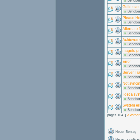
Behobe
Guild stat
Behobe
Please He
Behobe
Alternate 
Behobe
Achieveme
Behobe
magelo pro
Behobe
Error
Behobe
Server Tra
Behobe
Not synci
Behobe
I get a sy
Behobe
System er
Behobe
pages 104 [
< Vorher
Neuer Beitrag
Neuer populärer