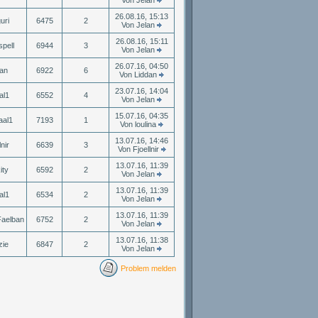
Von Jelan
26.08.16, 15:13
uri
6475
2
Von Jelan
26.08.16, 15:11
pell
6944
3
Von Jelan
26.07.16, 04:50
an
6922
6
Von Liddan
23.07.16, 14:04
al1
6552
4
Von Jelan
15.07.16, 04:35
aal1
7193
1
Von loulina
13.07.16, 14:46
lnir
6639
3
Von Fjoellnir
13.07.16, 11:39
ity
6592
2
Von Jelan
13.07.16, 11:39
al1
6534
2
Von Jelan
13.07.16, 11:39
aelban
6752
2
Von Jelan
13.07.16, 11:38
zie
6847
2
Von Jelan
Problem melden