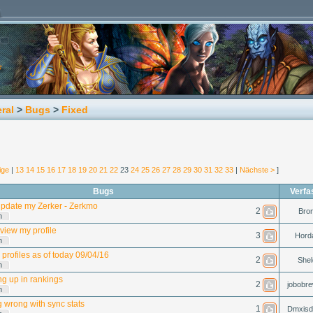
ral
>
Bugs
>
Fixed
ige
|
13
14
15
16
17
18
19
20
21
22
23
24
25
26
27
28
29
30
31
32
33
|
Nächste >
]
Bugs
Verfa
update my Zerker - Zerkmo
2
Bron
n
view my profile
3
Hord
n
 profiles as of today 09/04/16
2
Shel
n
ng up in rankings
2
jobobre
n
 wrong with sync stats
1
Dmxisd