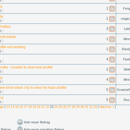
n
us
1
Feng
n
lp
1
magics
n
Profiles
3
Lidd
n
nts blank
1
Altre
n
file not working
1
Rand
n
4
Fjoel
n
nsfer - Unable to view new profile
2
Slink
n
ng
4
Altre
n
stem error when I try to view my main profile
5
GraemeF
n
ror
5
Rez
n
ige
|
13
14
15
16
17
18
19
20
21
22
23
24
25
26
27
28
29
30
31
32
33
|
Nächste >
]
Kein neuer Beitrag
 Beitrag
Kein neuer populärer Beitrag