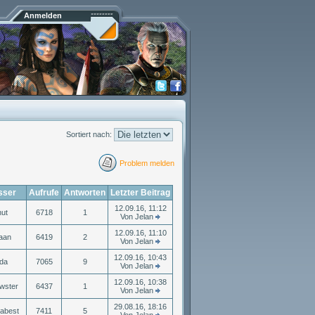
Anmelden
Sortiert nach:
Problem melden
sser
Aufrufe
Antworten
Letzter Beitrag
12.09.16, 11:12
ut
6718
1
Von Jelan
12.09.16, 11:10
aan
6419
2
Von Jelan
12.09.16, 10:43
da
7065
9
Von Jelan
12.09.16, 10:38
wster
6437
1
Von Jelan
29.08.16, 18:16
abest
7411
5