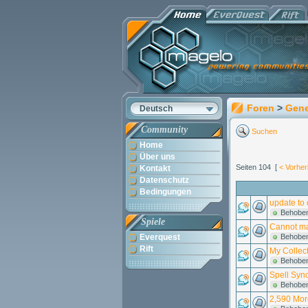
Foren
>
Gene
Deutsch
Community
Suchen
Home
Über uns
Seiten 104 [
< Vorher
Kontakt
Datenschutz
Bedingungen
update to
Behobe
Spiele
Cannot ma
Everquest
Behobe
Rift
My Collect
Behobe
Spell Syn
Behobe
2,590 Mor