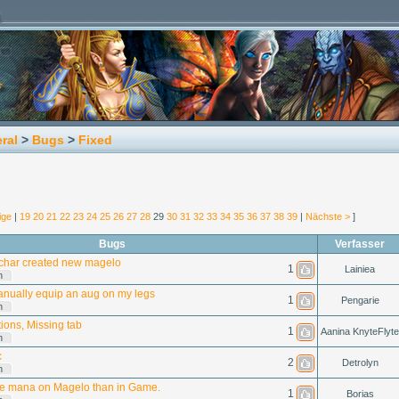
ral
>
Bugs
>
Fixed
ige
|
19
20
21
22
23
24
25
26
27
28
29
30
31
32
33
34
35
36
37
38
39
|
Nächste >
]
Bugs
Verfasser
 char created new magelo
1
Lainiea
n
nually equip an aug on my legs
1
Pengarie
n
ions, Missing tab
1
Aanina KnyteFlyte
n
c
2
Detrolyn
n
e mana on Magelo than in Game.
1
Borias