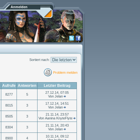
Anmelden
Sortiert nach:
Problem melden
Aufrufe
Antworten
Letzter Beitrag
27.12.14, 07:05
8277
5
Von Jelan
17.12.14, 14:51
8015
3
Von Jelan
21.11.14, 23:57
8505
3
Von Aanina KnyteFlyte
21.11.14, 20:43
8304
3
Von Jelan
10.11.14, 09:12
8900
4