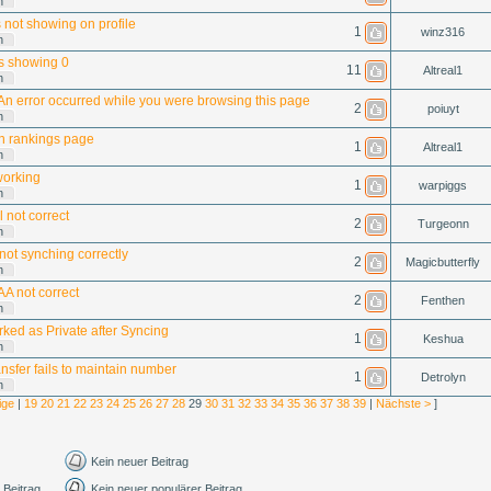
n
 not showing on profile
1
winz316
n
ks showing 0
11
Altreal1
n
An error occurred while you were browsing this page
2
poiuyt
n
on rankings page
1
Altreal1
n
working
1
warpiggs
n
 not correct
2
Turgeonn
n
 not synching correctly
2
Magicbutterfly
n
A not correct
2
Fenthen
n
rked as Private after Syncing
1
Keshua
n
nsfer fails to maintain number
1
Detrolyn
n
ige
|
19
20
21
22
23
24
25
26
27
28
29
30
31
32
33
34
35
36
37
38
39
|
Nächste >
]
Kein neuer Beitrag
 Beitrag
Kein neuer populärer Beitrag