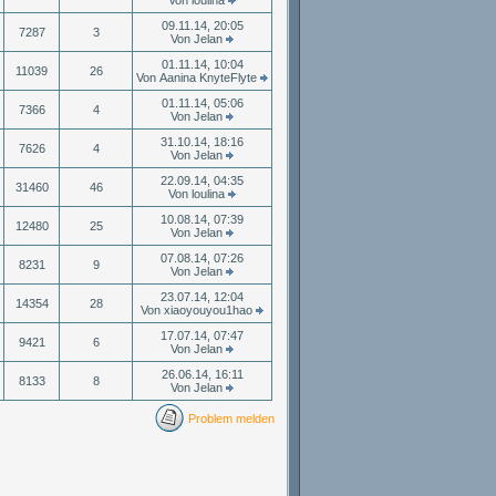
Von loulina
09.11.14, 20:05
7287
3
Von Jelan
01.11.14, 10:04
11039
26
Von Aanina KnyteFlyte
01.11.14, 05:06
7366
4
Von Jelan
31.10.14, 18:16
7626
4
Von Jelan
22.09.14, 04:35
31460
46
Von loulina
10.08.14, 07:39
12480
25
Von Jelan
07.08.14, 07:26
8231
9
Von Jelan
23.07.14, 12:04
14354
28
Von xiaoyouyou1hao
17.07.14, 07:47
9421
6
Von Jelan
26.06.14, 16:11
8133
8
Von Jelan
Problem melden