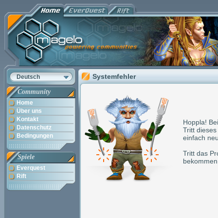
Systemfehler
Deutsch
Community
Home
Über uns
Kontakt
Hoppla! Bei
Datenschutz
Tritt diese
Bedingungen
einfach neu
Tritt das P
Spiele
bekommen
Everquest
Rift